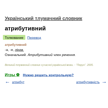
Український тлумачний словник
атрибутивний
Толкование
Перевод
атрибутивний
-а, -е,
лінгв.
Означальний.
Атрибутивний член речення
.
Великий тлумачний словник сучасної української мови. - "Перун"
.
2005
.
Игры ⚽
Нужно решить контрольную?
атрибут
атрибутивність