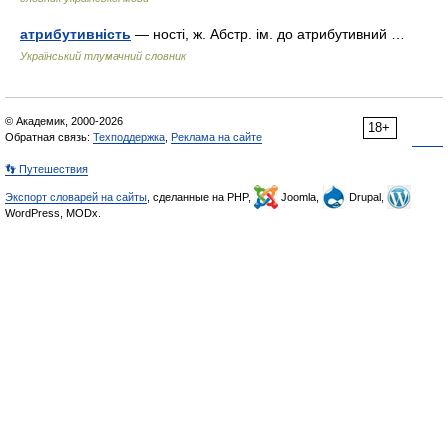
атрибутивність
— ності, ж. Абстр. ім. до атрибутивний …
Український тлумачний словник
© Академик, 2000-2026
18+
Обратная связь:
Техподдержка
,
Реклама на сайте
👣 Путешествия
Экспорт словарей на сайты
, сделанные на PHP,
Joomla,
Drupal,
WordPress, MODx.