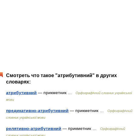
Смотреть что такое "атрибутивний" в других
словарях:
атрибутивний
— прикметник …
Орфографічний словник української
мови
предикативно-атрибутивний
— прикметник …
Орфографічний
словник української мови
релятивно-атрибутивний
— прикметник …
Орфографічний
словник української мови