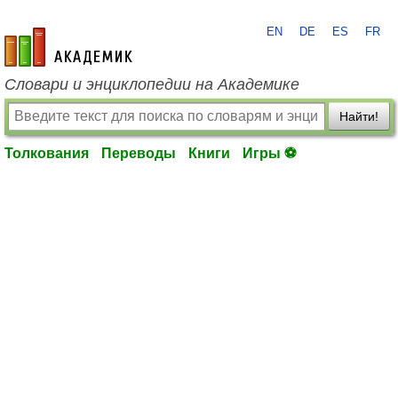
EN
DE
ES
FR
academic.ru
Словари и энциклопедии на Академике
Найти!
Толкования
Переводы
Книги
Игры ⚽